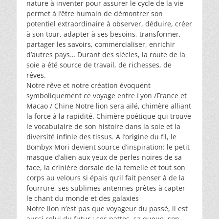
nature à inventer pour assurer le cycle de la vie
permet à l’être humain de démontrer son
potentiel extraordinaire à observer, déduire, créer
à son tour, adapter à ses besoins, transformer,
partager les savoirs, commercialiser, enrichir
d’autres pays… Durant des siècles, la route de la
soie a été source de travail, de richesses, de
rêves.
Notre rêve et notre création évoquent
symboliquement ce voyage entre Lyon /France et
Macao / Chine Notre lion sera ailé, chimère alliant
la force à la rapidité. Chimère poétique qui trouve
le vocabulaire de son histoire dans la soie et la
diversité infinie des tissus. A l’origine du fil, le
Bombyx Mori devient source d’inspiration: le petit
masque d’alien aux yeux de perles noires de sa
face, la crinière dorsale de la femelle et tout son
corps au velours si épais qu’il fait penser à de la
fourrure, ses sublimes antennes prêtes à capter
le chant du monde et des galaxies
Notre lion n’est pas que voyageur du passé, il est
aussi celui du futur ; ses pattes, sa queue, son