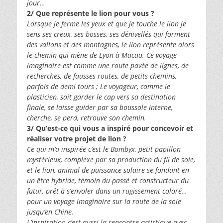
jour…
2/ Que représente le lion pour vous ?
Lorsque je ferme les yeux et que je touche le lion je
sens ses creux, ses bosses, ses dénivellés qui forment
des vallons et des montagnes, le lion représente alors
le chemin qui mène de Lyon à Macao. Ce voyage
imaginaire est comme une route pavée de lignes, de
recherches, de fausses routes, de petits chemins,
parfois de demi tours ; Le voyageur, comme le
plasticien, sait garder le cap vers sa destination
finale, se laisse guider par sa boussole interne,
cherche, se perd, retrouve son chemin.
3/ Qu’est-ce qui vous a inspiré pour concevoir et
réaliser votre projet de lion ?
Ce qui m’a inspirée c’est le Bombyx, petit papillon
mystérieux, complexe par sa production du fil de soie,
et le lion, animal de puissance solaire se fondant en
un être hybride, témoin du passé et constructeur du
futur, prêt à s’envoler dans un rugissement coloré…
pour un voyage imaginaire sur la route de la soie
jusqu’en Chine.
L’inspiration c’est aussi la rencontre artistique avec