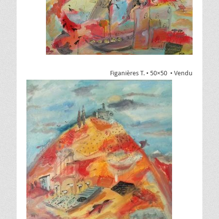
Figanières T. • 50×50 • Vendu