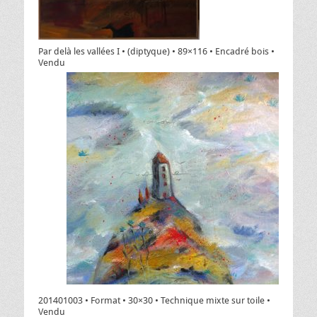
Par delà les vallées I • (diptyque) • 89×116 • Encadré bois •
Vendu
201401003 • Format • 30×30 • Technique mixte sur toile •
Vendu